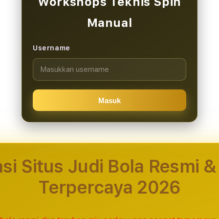
Workshops Teknis Spin
Manual
Username
Masuk
i Situs Judi Bola Resmi &
Terpercaya 2026