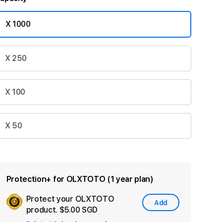
X 1000
X 250
X 100
X 50
Protection+ for OLXTOTO (1 year plan)
Protect your OLXTOTO
Add
Add
product.
$5.00 SGD
Apple