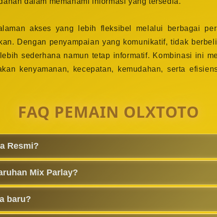
udahan dalam memahami informasi yang tersedia.
aman akses yang lebih fleksibel melalui berbagai pe
kan. Dengan penyampaian yang komunikatif, tidak berbelit,
bih sederhana namun tetap informatif. Kombinasi ini m
an kenyamanan, kecepatan, kemudahan, serta efisiensi
FAQ PEMAIN OLXTOTO
la Resmi?
an akses hiburan taruhan bola online dengan tampi
ruhan Mix Parlay?
ebih praktis untuk pengguna.
han Mix Parlay dengan alur yang lebih rapi, sehing
a baru?
an lebih mudah.