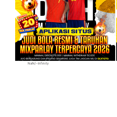
Open
Open
Open
of
NaN
/
-Infinity
media
media
media
4
6
8
in
in
in
modal
modal
modal