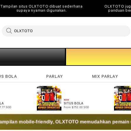
Tampilan situs OLXTOTO dibuat sederhana
OLXTOTO juga
supaya nyaman digunakan.
panduan be
US BOLA
PARLAY
MIX PARLAY
NEW
LA
SITUS BOLA
7.77 SGD
From $752.00 SGD
emudahkan pemain untuk mengikuti berbagai pertandingan