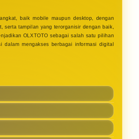
rangkat, baik mobile maupun desktop, dengan
 serta tampilan yang terorganisir dengan baik,
enjadikan OLXTOTO sebagai salah satu pilihan
 dalam mengakses berbagai informasi digital
lan sederhana, menu yang mudah dipahami,
ga pengguna bisa memahami pertandingan,