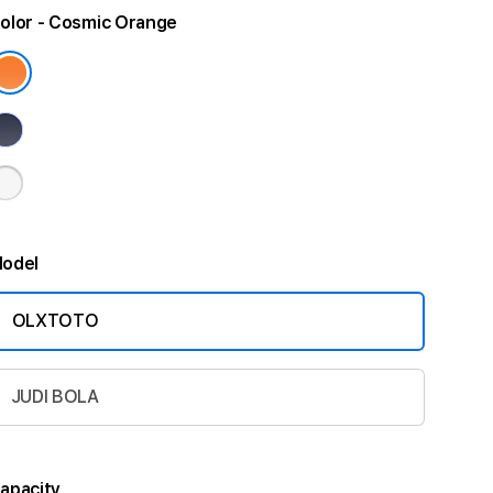
olor
- Cosmic Orange
odel
OLXTOTO
JUDI BOLA
apacity