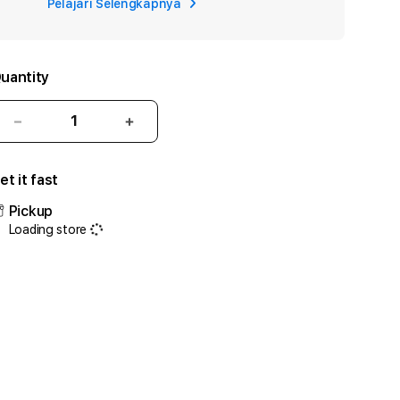
Pelajari Selengkapnya
Care
uantity
Decrease
Increase
quantity
quantity
for
for
et it fast
OLXTOTO
OLXTOTO
🏆
🏆
Pickup
Aplikasi
Aplikasi
Loading store
Situs
Situs
Judi
Judi
Bola
Bola
Resmi
Resmi
&
&
Taruhan
Taruhan
Mix
Mix
Parlay
Parlay