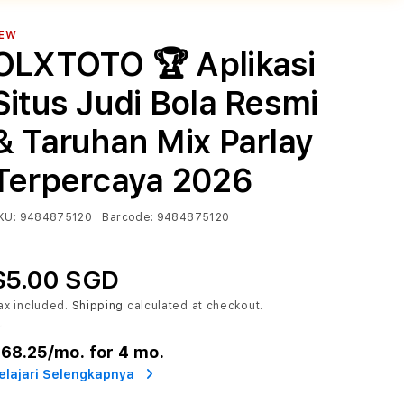
EW
OLXTOTO 🏆 Aplikasi
Situs Judi Bola Resmi
& Taruhan Mix Parlay
Terpercaya 2026
KU:
9484875120
Barcode:
9484875120
$5.00 SGD
ax included.
Shipping
calculated at checkout.
r
68.25
/mo. for 4 mo.
elajari Selengkapnya