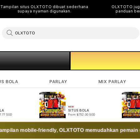
Tampilan situs OLXTOTO dibuat sederhana
OLXTOTO juga
supaya nyaman digunakan.
panduan be
US BOLA
PARLAY
MIX PARLAY
NEW
LA
SITUS BOLA
7.77 SGD
From $752.00 SGD
dahkan pemain untuk mengikuti berbagai pertandingan f