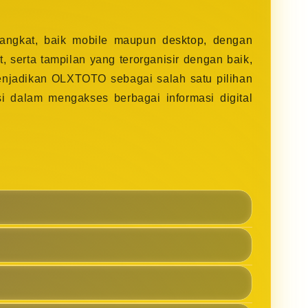
rangkat, baik mobile maupun desktop, dengan
 serta tampilan yang terorganisir dengan baik,
enjadikan OLXTOTO sebagai salah satu pilihan
 dalam mengakses berbagai informasi digital
lan sederhana, menu yang mudah dipahami,
ga pengguna bisa memahami pertandingan,