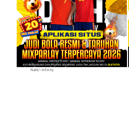
Open
Open
Open
of
NaN
/
-Infinity
media
media
media
4
6
8
in
in
in
modal
modal
modal