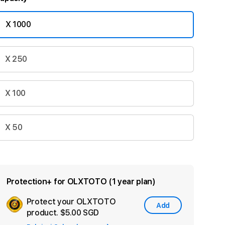
X 1000
X 250
X 100
X 50
Protection+ for OLXTOTO (1 year plan)
Protect your OLXTOTO
Add
Add
product.
$5.00 SGD
Apple