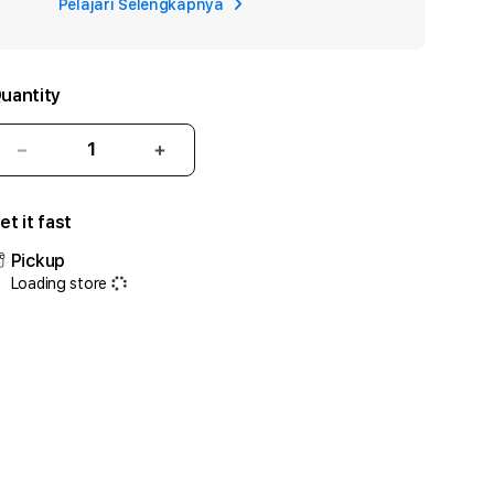
Pelajari Selengkapnya
Care
uantity
Decrease
Increase
quantity
quantity
for
for
et it fast
OLXTOTO
OLXTOTO
🏆
🏆
Pickup
Aplikasi
Aplikasi
Loading store
Situs
Situs
Judi
Judi
Bola
Bola
Resmi
Resmi
&
&
Taruhan
Taruhan
Mix
Mix
Parlay
Parlay