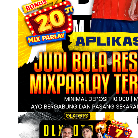
Open
media
1
in
modal